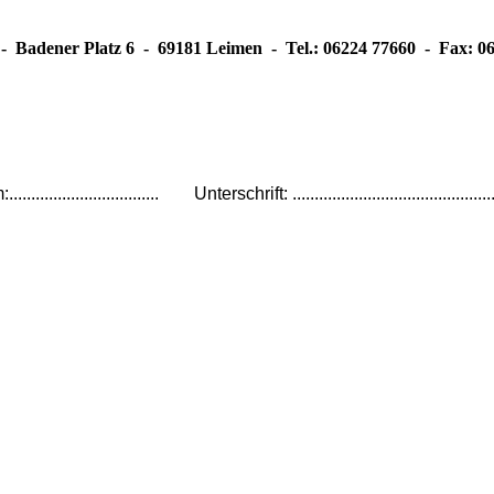
 - Badener Platz 6 - 69181 Leimen - Tel.: 06224 77660 - Fax: 0
............................... Unterschrift: ..................................................