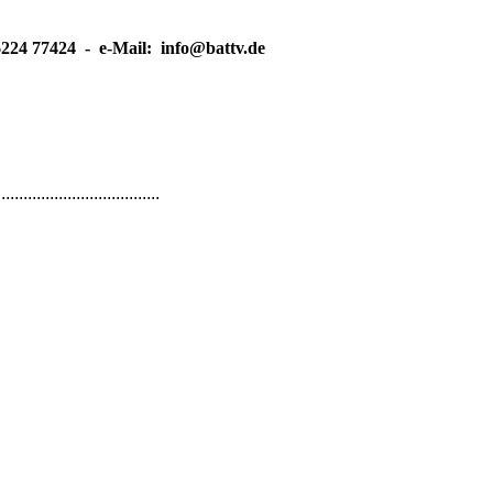
6224 77424 - e-Mail: info@battv.de
................................