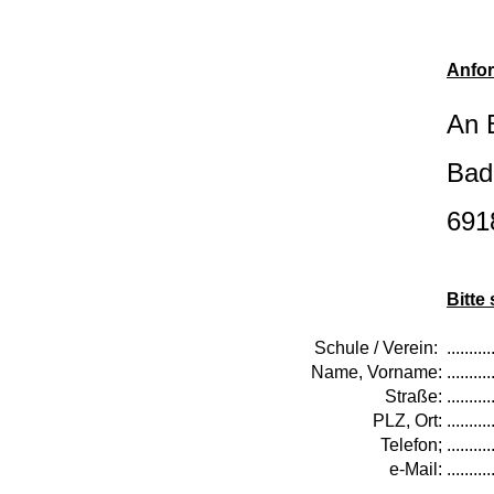
Anfor
An 
Bad
691
Bitte
Schule / Verein:
..........
Name, Vorname:
..........
Straße:
..........
PLZ, Ort:
..........
Telefon;
..........
e-Mail:
..........