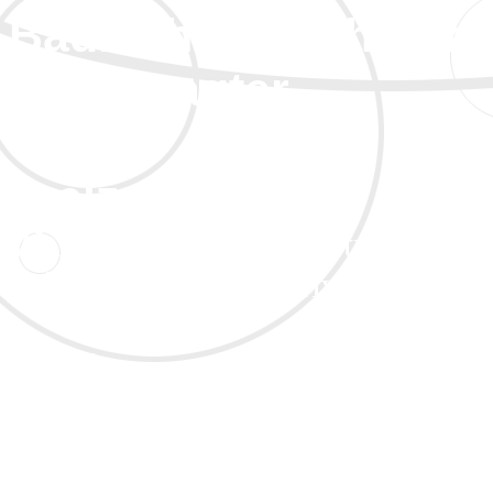
Badischer Tischt
Beauftragter
Freizeitsport
Wolfgang Ely Hauptstr
Telefon: privat 06
Handy: 0170 