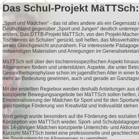
Das Schul-Projekt MäTTSch:
„Sport und Mädchen“ - das ist alles andere als ein Gegensatz 
Deutschland gegenüber „Sport und Jungen“ deutlich unterrepräs
anders. Das DTTB-Projekt MäTTSch, von den Projekt-Machern 
Tischtennis an Schulen“ gerückt, soll helfen, das Missverhältni
an ein Gleichgewicht anzunähern. Für interessierte Pädagogen
notwendigen Materialien und Anregungen im Generalsekretari
MäTTSch soll über den tischtennisspezifischen Aspekt hinau
Allgemeinen fördern und unterstützen. Aspekte, die unter B
Gesundheitsprophylaxe schon im jugendlichen Alter in einer
mehr an Bedeutung gewinnen, auch und gerade an Ganztags
Mit der erstellten Regiebox werden deshalb Anleitungen aus de
konzipierte Bewegungsangebote bei MäTTSch sollen helfen, im
Emotionalisierung der Mädchen für Sport und für den Sportunte
gleichzeitige Förderung von Kreativität und Indivualität stehen
Wert gelegt wurde besonders auf die Förderung des sozialen 
Konzeption von MäTTSch wieder. Sport- und Schulpädagogen sow
bis 14-jährigen Mädchen konzipierte Unterrichts- und Aktionsm
Kurzum: MäTTSch bietet eine professionelle und geschlechts
am Sportunterricht im Allgemeinen zu vermitteln.